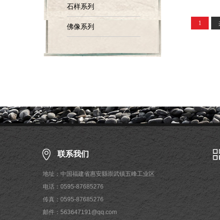
石样系列
1
佛像系列
联系我们
地址：中国福建省惠安縣崇武镇五峰工业区
电话：0595-87685276
传真：0595-87685276
邮件：563647191@qq.com