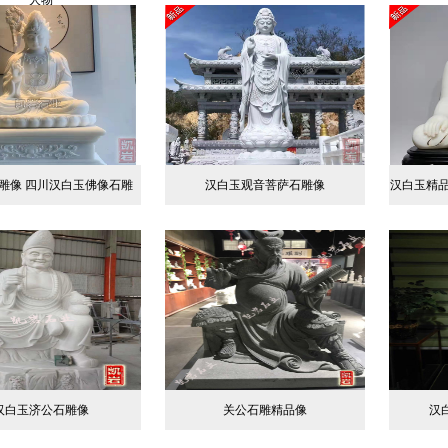
人物
雕像 四川汉白玉佛像石雕
汉白玉观音菩萨石雕像
汉白玉精品
汉白玉济公石雕像
关公石雕精品像
汉