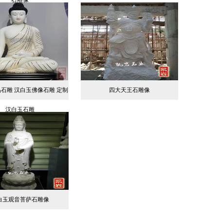
石雕像
石雕 汉白玉佛像石雕 定制
四大天王石雕像
汉白玉石雕
白玉观音菩萨石雕像