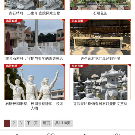
青石精雕十二生肖 庭院风水吉物
石雕花架
旗台石栏杆：守护与美学的古典融合
关圣帝君觉世真经刻字堵
石雕校园雕塑、校园景观雕塑、校园
寺院景区摆饰春日石灯笼图文赏析
人物
1
2
3
下一页
尾页
共1/110页