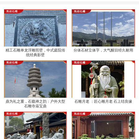
精工石雕单龙浮雕照壁，中式庭院传
分体石材立体字，大气醒目经久耐用
统经典影壁
鼎为礼之重，石载禅之韵：户外大型
石雕月老 ：匠心雕月老 石上结良缘
石雕寺庙宝鼎