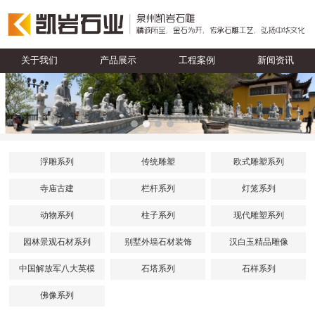
关于我们
产品展示
工程案例
新闻资讯
浮雕系列
传统雕塑
欧式雕塑系列
寺庙古建
栏杆系列
灯笼系列
动物系列
柱子系列
现代雕塑系列
园林景观石材系列
别墅外墙石材装饰
汉白玉精品雕像
中国解放军八大英模
石塔系列
石样系列
佛像系列