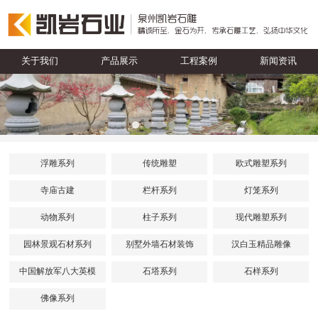
关于我们
产品展示
工程案例
新闻资讯
浮雕系列
传统雕塑
欧式雕塑系列
寺庙古建
栏杆系列
灯笼系列
动物系列
柱子系列
现代雕塑系列
园林景观石材系列
别墅外墙石材装饰
汉白玉精品雕像
中国解放军八大英模
石塔系列
石样系列
佛像系列