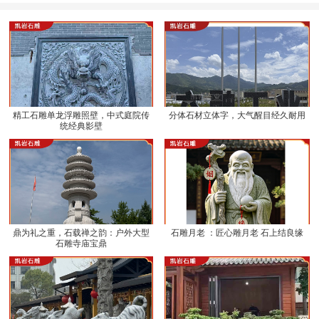
精工石雕单龙浮雕照壁，中式庭院传
分体石材立体字，大气醒目经久耐用
统经典影壁
鼎为礼之重，石载禅之韵：户外大型
石雕月老 ：匠心雕月老 石上结良缘
石雕寺庙宝鼎