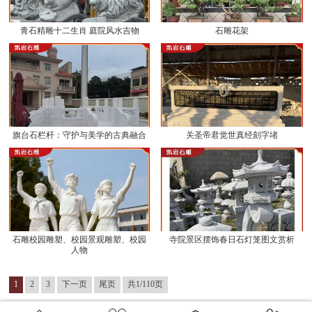
青石精雕十二生肖 庭院风水吉物
石雕花架
旗台石栏杆：守护与美学的古典融合
关圣帝君觉世真经刻字堵
石雕校园雕塑、校园景观雕塑、校园
寺院景区摆饰春日石灯笼图文赏析
人物
1
2
3
下一页
尾页
共1/110页