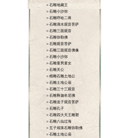
石雕地藏王
石雕小沙弥
石雕哼哈二将
石雕滴水观音菩萨
石雕三面观音
石雕弥勒佛
石雕观音菩萨
石雕三面观音佛像
石雕小沙弥
石雕童男童女
石雕关公
精雕石雕土地公
石雕土地公庙
石雕三十三观音
石雕释迦牟尼佛
石雕送子观音菩萨
石雕孔子
石雕四大天王雕塑
石雕八仙过海
五子戏珠石雕弥勒佛
石雕土地公庙