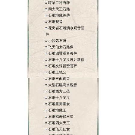
哼哈二将石雕
四大天王石雕
石雕地藏菩萨
石雕观音
花岗岩石雕滴水观音菩
萨
小沙弥石雕
飞天仙女石雕像
石雕四臂观音菩萨
石雕十八罗汉设计新颖
石雕文殊普贤菩萨
石雕土地公
石雕三面观音
大型石雕滴水观音
石雕西方三圣
石雕十八罗汉
石雕童男童女
石雕地藏王
石雕福寿禄三星
石雕四大天王
石雕飞天仙女