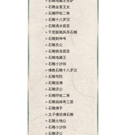
石雕地藏王菩萨
石雕金童玉女
石雕哼哈二将
石雕十八罗汉
石雕滴水观音
千里眼顺风耳石雕
石雕财神爷
石雕关公
石雕骑龙观音
石雕地藏王
石雕小沙弥
佛教石雕十八罗汉
石雕韦陀
石雕浴佛
石雕济公
石雕哼哈二将
石雕福禄寿三星
石雕佛手
太子佛浴佛石雕
石雕土地公
石雕小沙弥
石雕济公