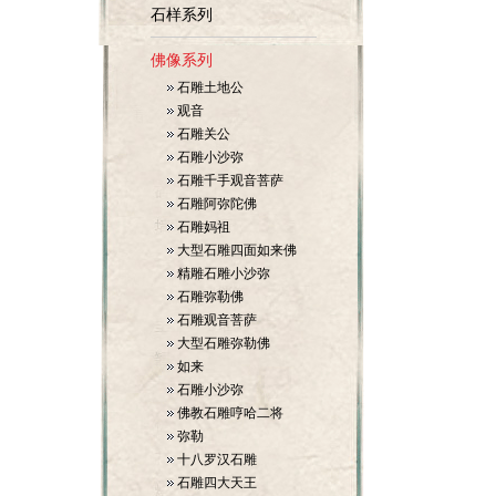
石样系列
佛像系列
石雕土地公
观音
石雕关公
石雕小沙弥
石雕千手观音菩萨
石雕阿弥陀佛
石雕妈祖
大型石雕四面如来佛
精雕石雕小沙弥
石雕弥勒佛
石雕观音菩萨
大型石雕弥勒佛
如来
石雕小沙弥
佛教石雕哼哈二将
弥勒
十八罗汉石雕
石雕四大天王