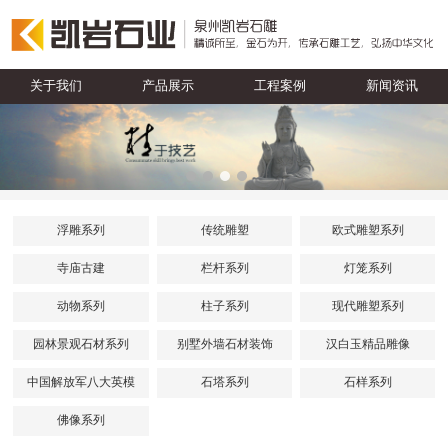
关于我们
产品展示
工程案例
新闻资讯
浮雕系列
传统雕塑
欧式雕塑系列
寺庙古建
栏杆系列
灯笼系列
动物系列
柱子系列
现代雕塑系列
园林景观石材系列
别墅外墙石材装饰
汉白玉精品雕像
中国解放军八大英模
石塔系列
石样系列
佛像系列