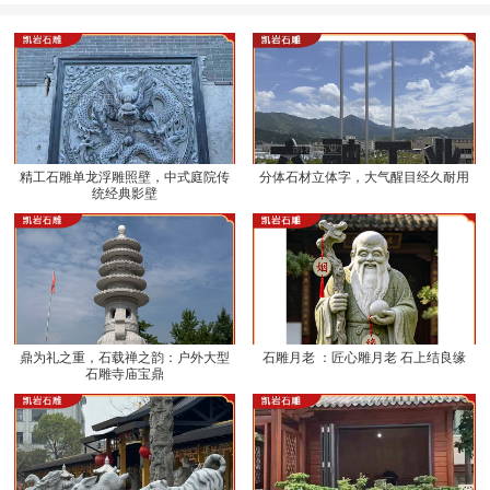
精工石雕单龙浮雕照壁，中式庭院传
分体石材立体字，大气醒目经久耐用
统经典影壁
鼎为礼之重，石载禅之韵：户外大型
石雕月老 ：匠心雕月老 石上结良缘
石雕寺庙宝鼎