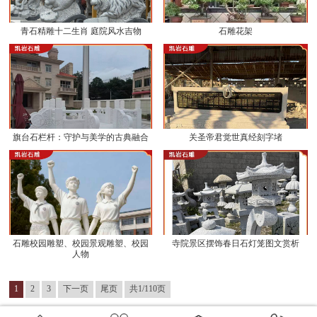
青石精雕十二生肖 庭院风水吉物
石雕花架
旗台石栏杆：守护与美学的古典融合
关圣帝君觉世真经刻字堵
石雕校园雕塑、校园景观雕塑、校园
寺院景区摆饰春日石灯笼图文赏析
人物
1
2
3
下一页
尾页
共1/110页