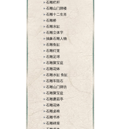
石雕栏杆
石雕山门牌楼
石雕十二生肖
石雕桥
石雕水缸
石雕立体字
抽象石雕人物
石雕鱼缸
石雕灯笼
石雕足球
石雕聚宝盆
石雕花钵
石雕水缸 鱼缸
石雕车阻石
石雕山门牌坊
石雕聚宝盆
石雕蘑菇亭
石雕花钵
石雕桌椅
石雕书本
石雕碑座