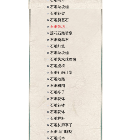
石雕书本
石雕垃圾桶
石雕花架
石雕奠基石
石雕牌坊
莲花石雕喷泉
石雕奠基石
石雕灯笼
石雕垃圾桶
石雕风水球喷泉
石雕桌椅
石雕孔融让梨
石雕地雕
石雕树围
石雕亭子
石雕花钵
石雕花钵
石雕花钵
石雕栏杆
石雕长廊亭子
石雕山门牌坊
石雕书本