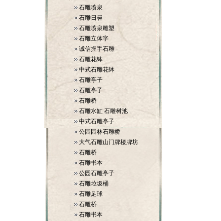
石雕喷泉
石雕日晷
石雕喷泉雕塑
石雕立体字
诚信握手石雕
石雕花钵
中式石雕花钵
石雕亭子
石雕亭子
石雕桥
石雕水缸 石雕树池
中式石雕亭子
公园园林石雕桥
大气石雕山门牌楼牌坊
石雕桥
石雕书本
公园石雕亭子
石雕垃圾桶
石雕足球
石雕桥
石雕书本