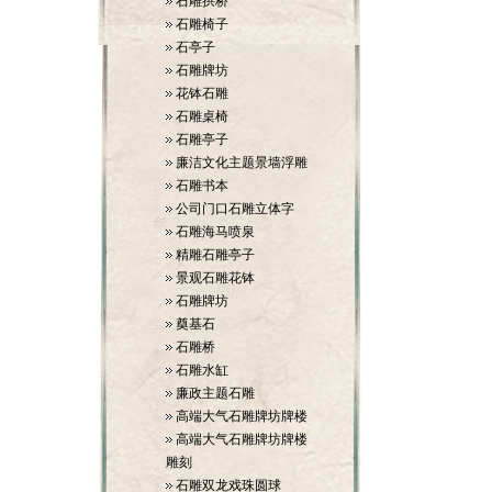
石雕拱桥
石雕椅子
石亭子
石雕牌坊
花钵石雕
石雕桌椅
石雕亭子
廉洁文化主题景墙浮雕
石雕书本
公司门口石雕立体字
石雕海马喷泉
精雕石雕亭子
景观石雕花钵
石雕牌坊
奠基石
石雕桥
石雕水缸
廉政主题石雕
高端大气石雕牌坊牌楼
高端大气石雕牌坊牌楼
雕刻
石雕双龙戏珠圆球