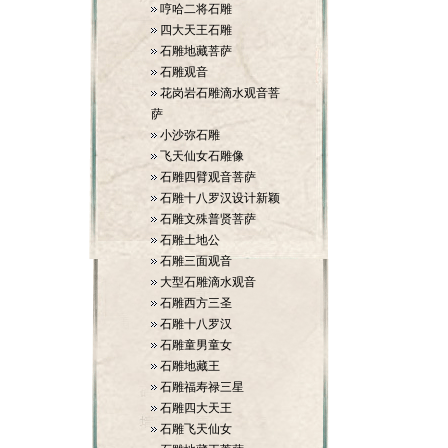
哼哈二将石雕
四大天王石雕
石雕地藏菩萨
石雕观音
花岗岩石雕滴水观音菩
萨
小沙弥石雕
飞天仙女石雕像
石雕四臂观音菩萨
石雕十八罗汉设计新颖
石雕文殊普贤菩萨
石雕土地公
石雕三面观音
大型石雕滴水观音
石雕西方三圣
石雕十八罗汉
石雕童男童女
石雕地藏王
石雕福寿禄三星
石雕四大天王
石雕飞天仙女