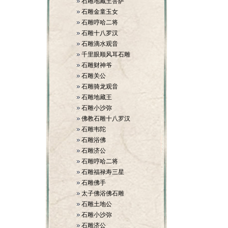
石雕地藏王菩萨
石雕金童玉女
石雕哼哈二将
石雕十八罗汉
石雕滴水观音
千里眼顺风耳石雕
石雕财神爷
石雕关公
石雕骑龙观音
石雕地藏王
石雕小沙弥
佛教石雕十八罗汉
石雕韦陀
石雕浴佛
石雕济公
石雕哼哈二将
石雕福禄寿三星
石雕佛手
太子佛浴佛石雕
石雕土地公
石雕小沙弥
石雕济公