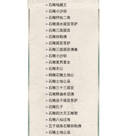
石雕地藏王
石雕小沙弥
石雕哼哈二将
石雕滴水观音菩萨
石雕三面观音
石雕弥勒佛
石雕观音菩萨
石雕三面观音佛像
石雕小沙弥
石雕童男童女
石雕关公
精雕石雕土地公
石雕土地公庙
石雕三十三观音
石雕释迦牟尼佛
石雕送子观音菩萨
石雕孔子
石雕四大天王雕塑
石雕八仙过海
五子戏珠石雕弥勒佛
石雕土地公庙