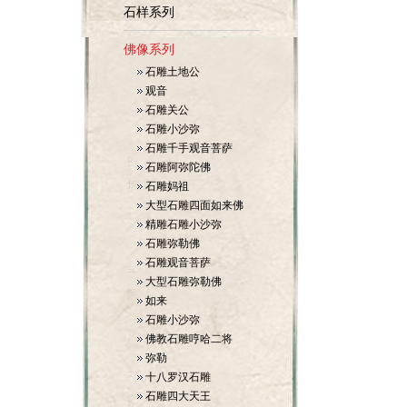
石样系列
佛像系列
石雕土地公
观音
石雕关公
石雕小沙弥
石雕千手观音菩萨
石雕阿弥陀佛
石雕妈祖
大型石雕四面如来佛
精雕石雕小沙弥
石雕弥勒佛
石雕观音菩萨
大型石雕弥勒佛
如来
石雕小沙弥
佛教石雕哼哈二将
弥勒
十八罗汉石雕
石雕四大天王