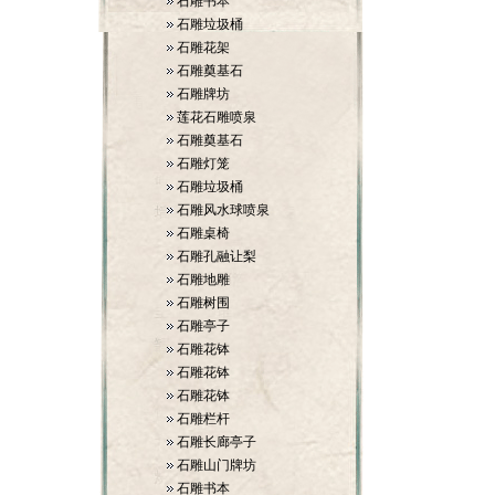
石雕书本
石雕垃圾桶
石雕花架
石雕奠基石
石雕牌坊
莲花石雕喷泉
石雕奠基石
石雕灯笼
石雕垃圾桶
石雕风水球喷泉
石雕桌椅
石雕孔融让梨
石雕地雕
石雕树围
石雕亭子
石雕花钵
石雕花钵
石雕花钵
石雕栏杆
石雕长廊亭子
石雕山门牌坊
石雕书本