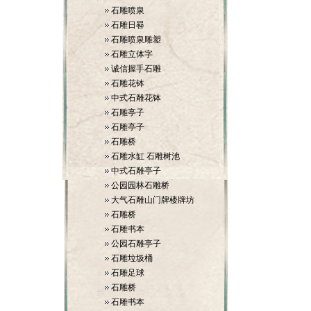
石雕喷泉
石雕日晷
石雕喷泉雕塑
石雕立体字
诚信握手石雕
石雕花钵
中式石雕花钵
石雕亭子
石雕亭子
石雕桥
石雕水缸 石雕树池
中式石雕亭子
公园园林石雕桥
大气石雕山门牌楼牌坊
石雕桥
石雕书本
公园石雕亭子
石雕垃圾桶
石雕足球
石雕桥
石雕书本