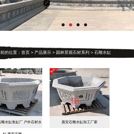
的位置：
首页
>
产品展示
>
园林景观石材系列
> 石雕水缸
石雕水缸鱼缸厂 户外石材水
惠安石雕水缸加工厂家