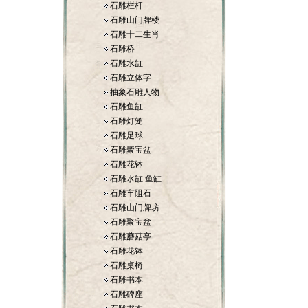
石雕栏杆
石雕山门牌楼
石雕十二生肖
石雕桥
石雕水缸
石雕立体字
抽象石雕人物
石雕鱼缸
石雕灯笼
石雕足球
石雕聚宝盆
石雕花钵
石雕水缸 鱼缸
石雕车阻石
石雕山门牌坊
石雕聚宝盆
石雕蘑菇亭
石雕花钵
石雕桌椅
石雕书本
石雕碑座