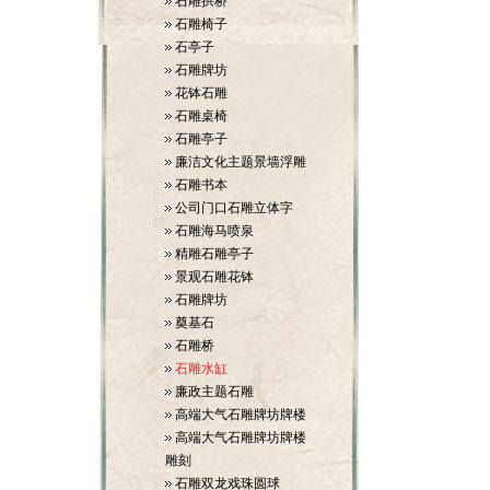
石雕拱桥
石雕椅子
石亭子
石雕牌坊
花钵石雕
石雕桌椅
石雕亭子
廉洁文化主题景墙浮雕
石雕书本
公司门口石雕立体字
石雕海马喷泉
精雕石雕亭子
景观石雕花钵
石雕牌坊
奠基石
石雕桥
石雕水缸
廉政主题石雕
高端大气石雕牌坊牌楼
高端大气石雕牌坊牌楼
雕刻
石雕双龙戏珠圆球